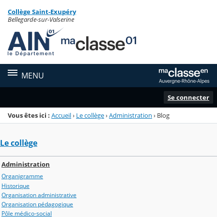
Panneau de gestion des cookies
Collège Saint-Exupéry
Menu de la rubrique
Contenu
Bellegarde-sur-Valserine
MENU
Se connecter
Vous êtes ici :
Accueil
›
Le collège
›
Administration
›
Blog
Le collège
Administration
Organigramme
Historique
Organisation administrative
Organisation pédagogique
Pôle médico-social