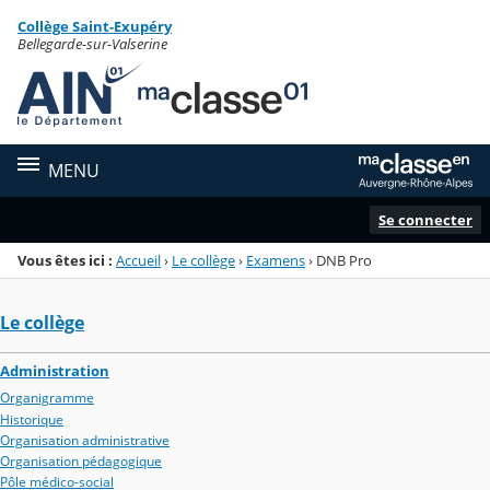
Panneau de gestion des cookies
Collège Saint-Exupéry
Menu de la rubrique
Contenu
Bellegarde-sur-Valserine
MENU
Se connecter
Vous êtes ici :
Accueil
›
Le collège
›
Examens
›
DNB Pro
Le collège
Administration
Organigramme
Historique
Organisation administrative
Organisation pédagogique
Pôle médico-social