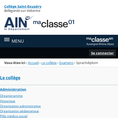
Panneau de gestion des cookies
Collège Saint-Exupéry
Menu de la rubrique
Contenu
Bellegarde-sur-Valserine
MENU
Se connecter
Vous êtes ici :
Accueil
›
Le collège
›
Examens
›
Sprachdiplom
Le collège
Administration
Organigramme
Historique
Organisation administrative
Organisation pédagogique
Pôle médico-social