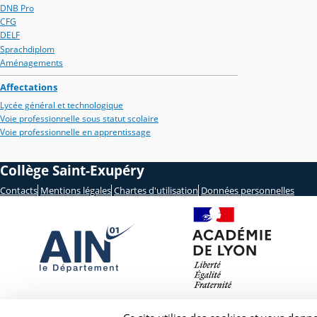
DNB Pro
CFG
DELF
Sprachdiplom
Aménagements
Affectations
Lycée général et technologique
Voie professionnelle sous statut scolaire
Voie professionnelle en apprentissage
Collège Saint-Exupéry
Contacts
Mentions légales
Chartes d'utilisation
Données personnelles