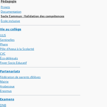
Pédagogie
Projets
Documentation
Socle Commun : Validation des compétences
École inclusive
Vie au collège
ULIS
Sentinelles
Phare
Pôle d'Appui à la Scolarité
CVC
Éco-délégués
Foyer Socio Educatif
Partenariats
Fédération de parents d’élèves
Mairie
Arabesque
Erasmus
Examens
DNB