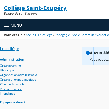
Panneau de gestion des cookies
Collège Saint-Exupéry
Menu de la rubrique
Contenu
Bellegarde-sur-Valserine
MENU
Vous êtes ici :
Accueil
›
Le collège
›
Pédagogie
›
Socle Commun : Validati
Le collège
Aucun élém
Administration
Vous pouvez 
Organigramme
Historique
Organisation administrative
Organisation pédagogique
Pôle médico-social
Pôle vie scolaire
Intendance
Equipe de direction