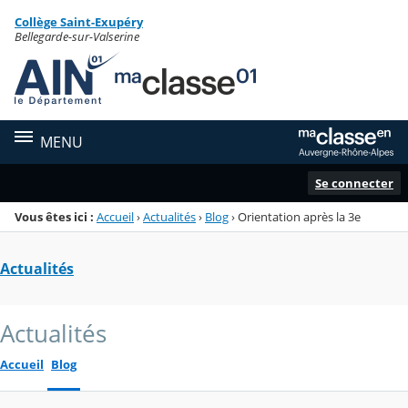
Panneau de gestion des cookies
Collège Saint-Exupéry
Menu de la rubrique
Contenu
Bellegarde-sur-Valserine
MENU
Se connecter
Vous êtes ici :
Accueil
›
Actualités
›
Blog
›
Orientation après la 3e
Actualités
Actualités
Accueil
Blog