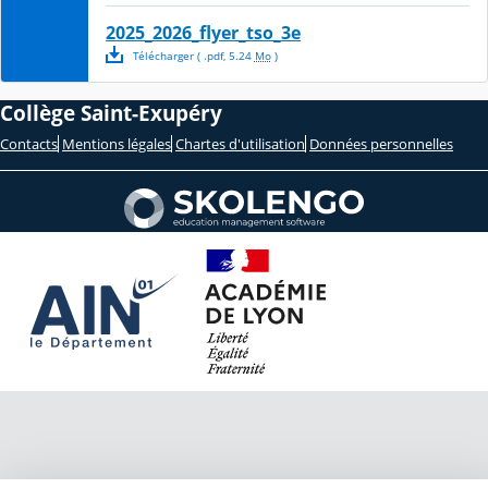
2025_2026_flyer_tso_3e
Télécharger
( .
pdf
,
5.24
Mo
)
Collège Saint-Exupéry
Contacts
Mentions légales
Chartes d'utilisation
Données personnelles