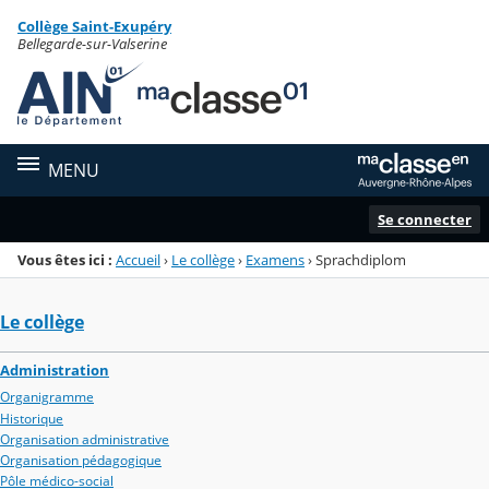
Panneau de gestion des cookies
Collège Saint-Exupéry
Menu de la rubrique
Contenu
Bellegarde-sur-Valserine
MENU
Se connecter
Vous êtes ici :
Accueil
›
Le collège
›
Examens
›
Sprachdiplom
Le collège
Administration
Organigramme
Historique
Organisation administrative
Organisation pédagogique
Pôle médico-social