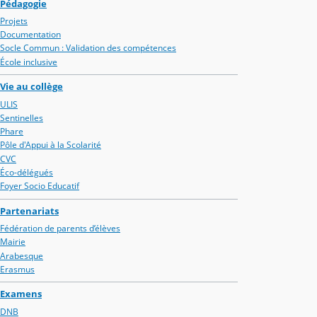
Pédagogie
Projets
Documentation
Socle Commun : Validation des compétences
École inclusive
Vie au collège
ULIS
Sentinelles
Phare
Pôle d'Appui à la Scolarité
CVC
Éco-délégués
Foyer Socio Educatif
Partenariats
Fédération de parents d’élèves
Mairie
Arabesque
Erasmus
Examens
DNB