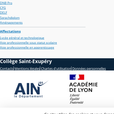
DNB Pro
CFG
DELF
Sprachdiplom
Aménagements
Affectations
Lycée général et technologique
Voie professionnelle sous statut scolaire
Voie professionnelle en apprentissage
Collège Saint-Exupéry
Contacts
Mentions légales
Chartes d'utilisation
Données personnelles