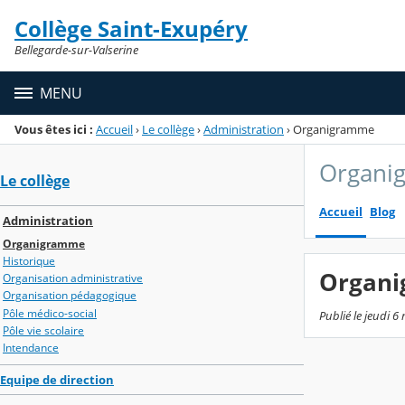
Panneau de gestion des cookies
Collège Saint-Exupéry
Menu de la rubrique
Contenu
Bellegarde-sur-Valserine
MENU
Vous êtes ici :
Accueil
›
Le collège
›
Administration
›
Organigramme
Organi
Le collège
Accueil
Blog
Administration
Organigramme
Historique
Organ
Organisation administrative
Organisation pédagogique
Pôle médico-social
Publié le jeudi 
Pôle vie scolaire
Intendance
Equipe de direction