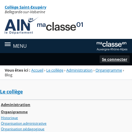
Panneau de gestion des cookies
Collège Saint-Exupéry
Menu de la rubrique
Contenu
Bellegarde-sur-Valserine
MENU
Se connecter
Vous êtes ici :
Accueil
›
Le collège
›
Administration
›
Organigramme
›
Blog
Le collège
Administration
Organigramme
Historique
Organisation administrative
Organisation pédagogique