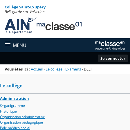
Panneau de gestion des cookies
Collège Saint-Exupéry
Menu de la rubrique
Contenu
Bellegarde-sur-Valserine
MENU
Se connecter
Vous êtes ici :
Accueil
›
Le collège
›
Examens
›
DELF
Le collège
Administration
Organigramme
Historique
Organisation administrative
Organisation pédagogique
Pôle médico-social