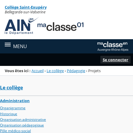
Panneau de gestion des cookies
Collège Saint-Exupéry
Menu de la rubrique
Contenu
Bellegarde-sur-Valserine
MENU
Se connecter
Vous êtes ici :
Accueil
›
Le collège
›
Pédagogie
›
Projets
Le collège
Administration
Organigramme
Historique
Organisation administrative
Organisation pédagogique
Pôle médico-social