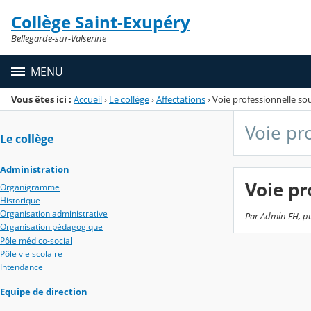
Panneau de gestion des cookies
Collège Saint-Exupéry
Menu de la rubrique
Contenu
Bellegarde-sur-Valserine
MENU
Vous êtes ici :
Accueil
›
Le collège
›
Affectations
›
Voie professionnelle sou
Voie pr
Le collège
Administration
Voie pr
Organigramme
Historique
Organisation administrative
Par Admin FH, pub
Organisation pédagogique
Pôle médico-social
Pôle vie scolaire
Intendance
Equipe de direction