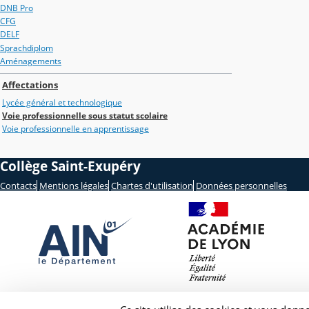
DNB Pro
CFG
DELF
Sprachdiplom
Aménagements
Affectations
Lycée général et technologique
Voie professionnelle sous statut scolaire
Voie professionnelle en apprentissage
Collège Saint-Exupéry
Contacts
Mentions légales
Chartes d'utilisation
Données personnelles