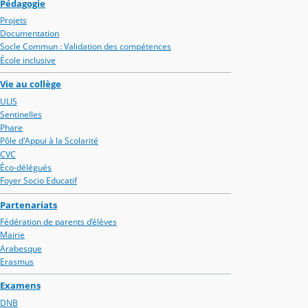
Pédagogie
Projets
Documentation
Socle Commun : Validation des compétences
École inclusive
Vie au collège
ULIS
Sentinelles
Phare
Pôle d'Appui à la Scolarité
CVC
Éco-délégués
Foyer Socio Educatif
Partenariats
Fédération de parents d’élèves
Mairie
Arabesque
Erasmus
Examens
DNB