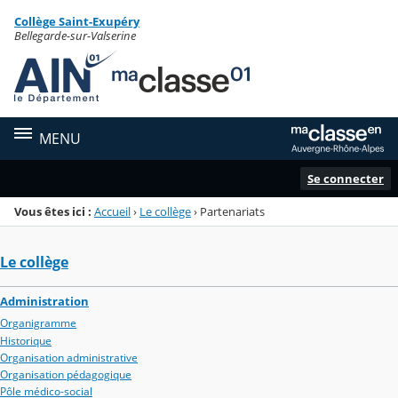
Panneau de gestion des cookies
Collège Saint-Exupéry
Menu de la rubrique
Contenu
Bellegarde-sur-Valserine
MENU
Se connecter
Vous êtes ici :
Accueil
›
Le collège
›
Partenariats
Le collège
Administration
Organigramme
Historique
Organisation administrative
Organisation pédagogique
Pôle médico-social