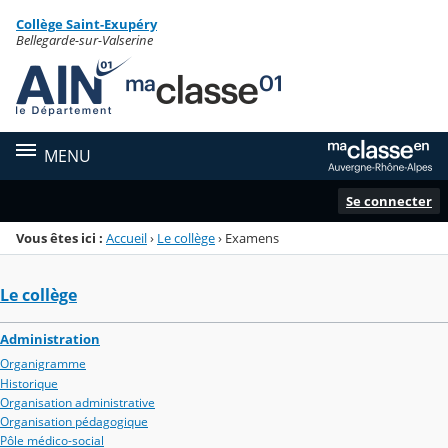
Panneau de gestion des cookies
Collège Saint-Exupéry
Menu de la rubrique
Contenu
Bellegarde-sur-Valserine
MENU
Se connecter
Vous êtes ici :
Accueil
›
Le collège
›
Examens
Le collège
Administration
Organigramme
Historique
Organisation administrative
Organisation pédagogique
Pôle médico-social