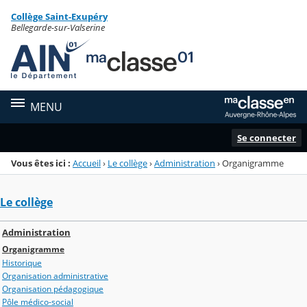
Panneau de gestion des cookies
Collège Saint-Exupéry
Menu de la rubrique
Contenu
Bellegarde-sur-Valserine
MENU
Se connecter
Vous êtes ici :
Accueil
›
Le collège
›
Administration
›
Organigramme
Le collège
Administration
Organigramme
Historique
Organisation administrative
Organisation pédagogique
Pôle médico-social