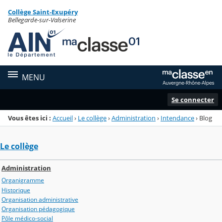
Panneau de gestion des cookies
Collège Saint-Exupéry
Menu de la rubrique
Contenu
Bellegarde-sur-Valserine
MENU
Se connecter
Vous êtes ici :
Accueil
›
Le collège
›
Administration
›
Intendance
›
Blog
Le collège
Administration
Organigramme
Historique
Organisation administrative
Organisation pédagogique
Pôle médico-social