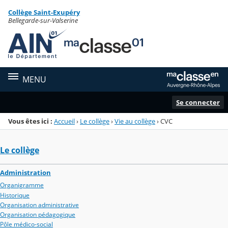
Panneau de gestion des cookies
Collège Saint-Exupéry
Menu de la rubrique
Contenu
Bellegarde-sur-Valserine
MENU
Se connecter
Vous êtes ici :
Accueil
›
Le collège
›
Vie au collège
›
CVC
Le collège
Administration
Organigramme
Historique
Organisation administrative
Organisation pédagogique
Pôle médico-social