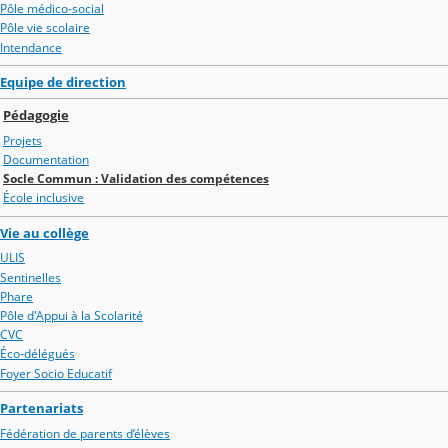
Pôle médico-social
Pôle vie scolaire
Intendance
Equipe de direction
Pédagogie
Projets
Documentation
Socle Commun : Validation des compétences
École inclusive
Vie au collège
ULIS
Sentinelles
Phare
Pôle d'Appui à la Scolarité
CVC
Éco-délégués
Foyer Socio Educatif
Partenariats
Fédération de parents d’élèves