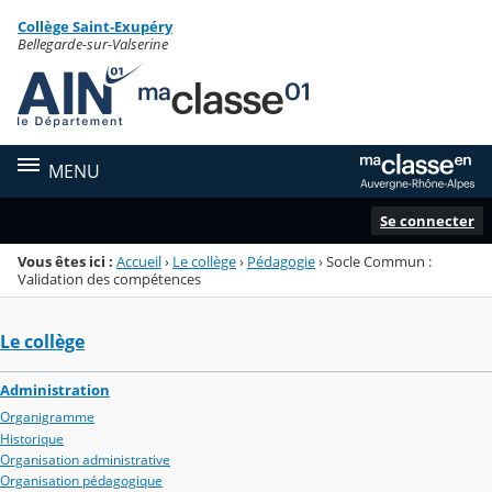
Panneau de gestion des cookies
Collège Saint-Exupéry
Menu de la rubrique
Contenu
Bellegarde-sur-Valserine
MENU
Se connecter
Vous êtes ici :
Accueil
›
Le collège
›
Pédagogie
›
Socle Commun :
Validation des compétences
Le collège
Administration
Organigramme
Historique
Organisation administrative
Organisation pédagogique